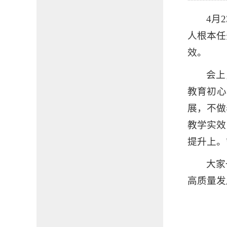
4月
人根本任
效。
会上
教育初心
展，不做
教学实效
提升上。
大家
高质量发