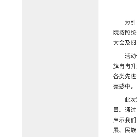
为引
院按照统
大会及阅
活动
旗冉冉升
各类先进
豪感中。
此次
量。通过
启示我们
展、民族